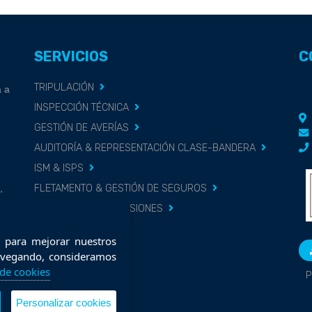
SERVICIOS
C
TRIPULACIÓN
 a
INSPECCIÓN TÉCNICA
GESTIÓN DE AVERÍAS
AUDITORÍA & REPRESENTACIÓN CLASE-BANDERA
ISM & ISPS
,
FLETAMENTO & GESTIÓN DE SEGUROS
s o
REPUESTOS & PROVISIONES
DIQUE
os para mejorar nuestros
navegando, consideramos
a de cookies
P
Personalizar cookies