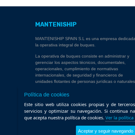
MANTENISHIP
MANTENISHIP SPAIN S.L es una empresa dedicada
la operativa integral de buques.
La operativa de buques consiste en administrar y
gerenciar los aspectos técnicos, documentales,
operacionales, cumplimiento de normativas
internacionales, de seguridad y financieros de
unidades flotantes de personas jurídicas o naturales
cuya actividad medular no es la operación de buque
embarcaciones.
Política de cookies
Este sitio web utiliza cookies propias y de tercer
servicios y optimizar su navegación. Si continua 
que acepta nuestra política de cookies.
Ver la polític
Aceptar y seguir navegando