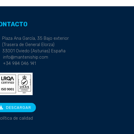
ONTACTO
Plaza Ana García, 35 Bajo exterior
(Trasera de General Elorza)
33001 Oviedo (Asturias) España
info@manteniship.com
+34 984 046 141
DESCARGAR
olítica de calidad