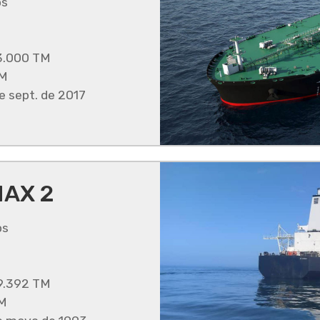
os
3.000 TM
TM
 sept. de 2017
AX 2
os
9.392 TM
TM