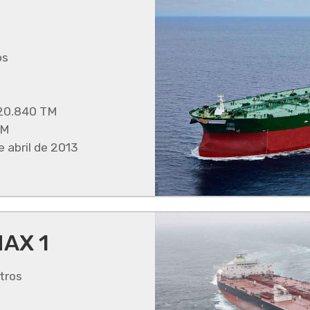
os
20.840 TM
TM
abril de 2013
AX 1
tros