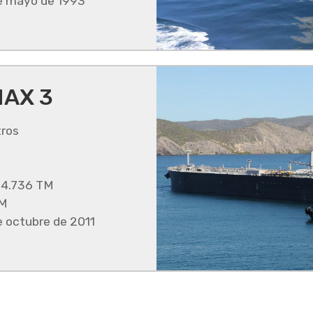
 mayo de 1993
AX 3
ros
04.736 TM
TM
octubre de 2011