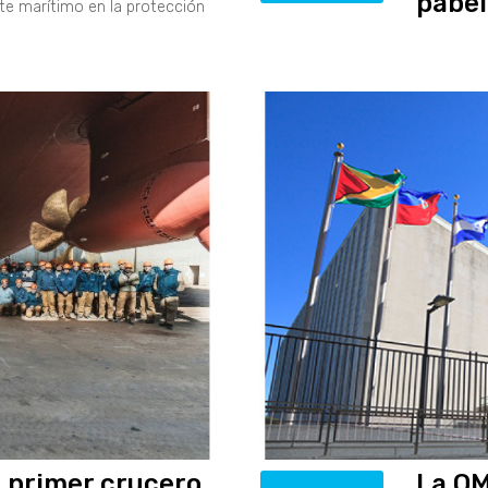
pabel
te marítimo en la protección
a primer crucero
La OM