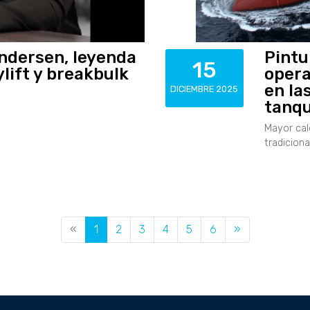
ndersen, leyenda
Pintu
15
lift y breakbulk
opera
en la
DICIEMBRE 2025
tanq
Mayor cal
tradicion
«
1
2
3
4
5
6
»