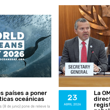
os países a poner
La OM
23
íticas oceánicas
direc
regis
ABRIL 2026
 (8 de junio) pone de relieve la