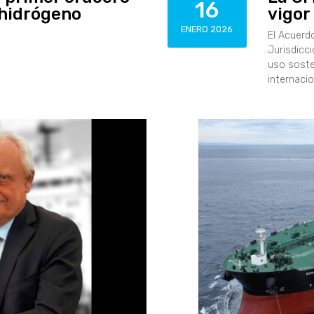
16
 hidrógeno
vigor
ENERO 2026
El Acuerdo
Jurisdicc
uso soste
internacio