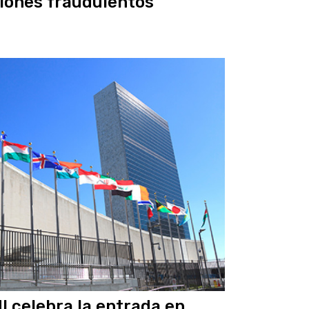
lones fraudulentos
I celebra la entrada en